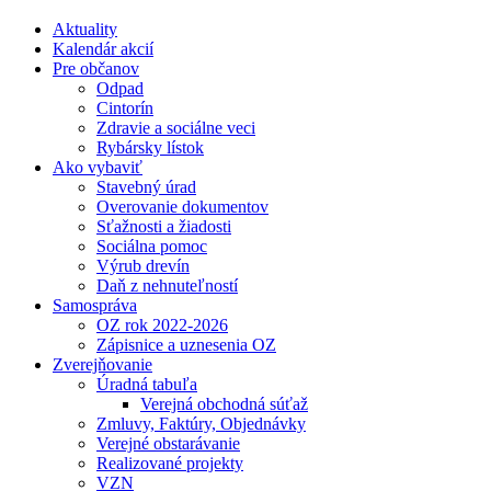
Aktuality
Kalendár akcií
Pre občanov
Odpad
Cintorín
Zdravie a sociálne veci
Rybársky lístok
Ako vybaviť
Stavebný úrad
Overovanie dokumentov
Sťažnosti a žiadosti
Sociálna pomoc
Výrub drevín
Daň z nehnuteľností
Samospráva
OZ rok 2022-2026
Zápisnice a uznesenia OZ
Zverejňovanie
Úradná tabuľa
Verejná obchodná súťaž
Zmluvy, Faktúry, Objednávky
Verejné obstarávanie
Realizované projekty
VZN