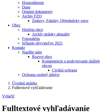
Hospodárenie
Dane
Ostatné dokumenty
Archiv FZO
Zmluvy, Faktúry, Objednávky egov
Obec
História obce
Archív stránky aktuality
Fotogaléria
Sčítanie obyvateľov 2021
Kontakt
Napíšte nám
Rozvoj obce
Kompetencie a poskytovanie služieb
obcou
Civilná ochrana
Ochrana osobný údajov
Úvodná stránka
Fulltextové vyhľadávanie
Vytlačiť
Fulltextové vyhľadávanie