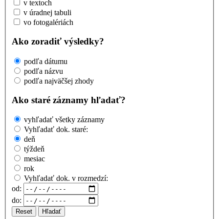
v textoch
v úradnej tabuli
vo fotogalériách
Ako zoradiť výsledky?
podľa dátumu
podľa názvu
podľa najväčšej zhody
Ako staré záznamy hľadať?
vyhľadať všetky záznamy
Vyhľadať dok. staré:
deň
týždeň
mesiac
rok
Vyhľadať dok. v rozmedzí:
od:
do:
Reset
Hľadať