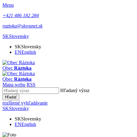
Menu
+421 486 182 284
raztoka@slovanet.sk
SK
Slovensky
SK
Slovensky
EN
English
Obec
Ráztoka
Obec
Ráztoka
Mapa webu
RSS
Hľadaný výraz
Hľadať
rozšírené vyhľadávanie
SK
Slovensky
SK
Slovensky
EN
English